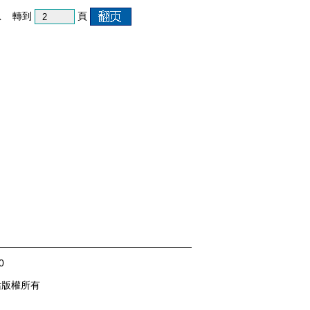
信息 轉到
頁
0
 網站版權所有