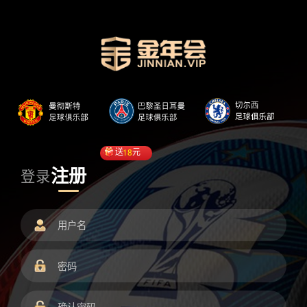
送
18
元
注册
登录